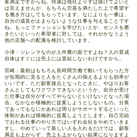
客満足ですからね。待遇は他社よりずば抜けてよいと
は言えませんが、もちろん労基を満たした上で希望す
る働き方はしてもらっています。なによりも一番は、
自分の成長が止まらないような仕事を与えることです
ね。もっとファッションを学びたいとか、センスを磨
きたいといった希望者に対しては、それがかなうよう
他の店舗への配属を検討しています。
小津：ジレンマなのが人件費の面ですよね？人の育成
自体はすぐには売上には直結しないわけですから。
宮崎：最初はもちろん長時間労働で動いてもらった方
が短期的に見ると人をたくさんの揃えるよりも効率が
いいです。ただ顧客接点となったときに、やはりお客
さんとしてもワクワクできないというか、自分が受け
た仕事は自分がすべてやらないといけないとなった場
合、なかなか積極的に提案しようとしないもの。分業
であってもなにかあれば周りがサポートするといった
体制があれば積極的に提案しようとします。自己完結
でおわる仕事のやり方ではいずれ会社をやめていきま
すし、やめていって新しい人を入れるだけでは、顧客
満足も上がらず、売上も上がらない結果になりますよ