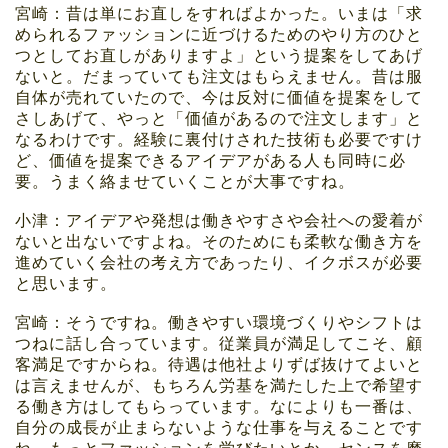
宮崎：昔は単にお直しをすればよかった。いまは「求
められるファッションに近づけるためのやり方のひと
つとしてお直しがありますよ」という提案をしてあげ
ないと。だまっていても注文はもらえません。昔は服
自体が売れていたので、今は反対に価値を提案をして
さしあげて、やっと「価値があるので注文します」と
なるわけです。経験に裏付けされた技術も必要ですけ
ど、価値を提案できるアイデアがある人も同時に必
要。うまく絡ませていくことが大事ですね。
小津：アイデアや発想は働きやすさや会社への愛着が
ないと出ないですよね。そのためにも柔軟な働き方を
進めていく会社の考え方であったり、イクボスが必要
と思います。
宮崎：そうですね。働きやすい環境づくりやシフトは
つねに話し合っています。従業員が満足してこそ、顧
客満足ですからね。待遇は他社よりずば抜けてよいと
は言えませんが、もちろん労基を満たした上で希望す
る働き方はしてもらっています。なによりも一番は、
自分の成長が止まらないような仕事を与えることです