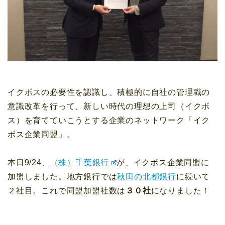
イクボスの必要性を認識し、積極的に自社の管理職の
意識改革を行って、新しい時代の理想の上司（イクボ
ス）を育てていこうとする企業のネットワーク「イク
ボス企業同盟」。
本日9/24、
（株）千葉銀行
が、イクボス企業同盟に
加盟しました。地方銀行では
秋田の北都銀行
に続いて
２社目。これで同盟加盟社数は
３０社
になりました！