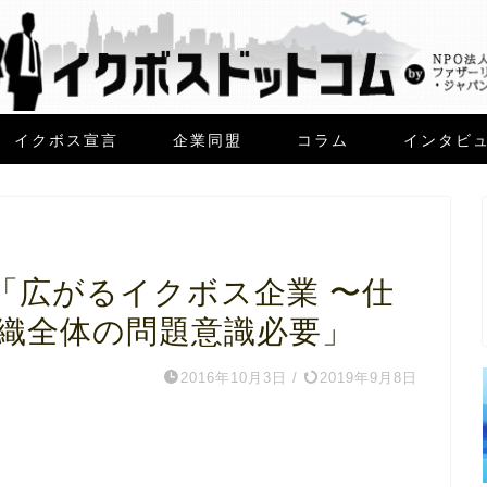
イクボス宣言
企業同盟
コラム
インタビ
「広がるイクボス企業 〜仕
組織全体の問題意識必要」
2016年10月3日
/
2019年9月8日