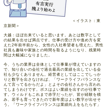
＜イラスト：東
京新聞＞
大越：ほぼ出来ていると思います。あとは数字として
の結果を出せば満点です。仕事の受け方や進め方を変
えた2年前半前から、女性の入社希望者も増えた。男性
社員も趣味や家族との時間を取るようになり、残業時
間は大幅減になりました。
今、うちの業界は全体として仕事量が増えていますの
で、知り合いの会社で過去最高の業績を出している会
社も少なくありません。経営者としてはここでしっか
りと数字を出さなければ、「ワークライフバランスな
んて言ってるからだよ」とよその会社さんから言われ
てしまうわけです。ボスはよい業績を出すのが仕事で
す。ウィルドもこれまで赤字だったが、皆が経験を積
み、若手も育ってきたので新年度はよい数字が出せそ
う。「ワークライフバランスは業績向上をもたらす」