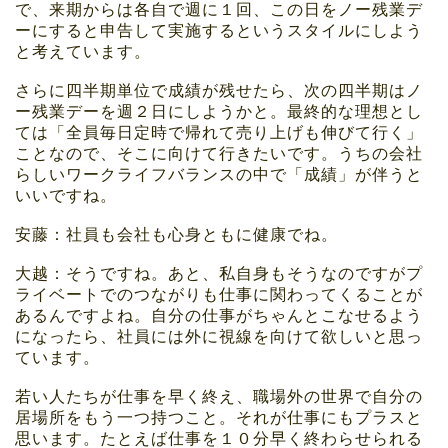
で、来期からは各自で週に１回、この日をノー残業デ
ーにすると申告して実施するというスタイルにしよう
と考えています。
さらに四半期単位で成績が残せたら、次の四半期はノ
ー残業デーを週２日にしようかと。最終的な理想とし
ては「全員毎日定時で帰れて売り上げも伸びて行く」
ことなので、そこに向けて行きたいです。うちの会社
らしいワークライフバランスの中で「成績」が伴うと
いいですね。
安藤：社員も会社も心身ともに健康でね。
大越：そうですね。あと、私自身もそうなのですがプ
ライベートでのつながりも仕事に関わってくることが
あるんですよね。自分の仕事がちゃんとこなせるよう
になったら、社員には外に視線を向けて欲しいと思っ
ています。
若い人たちが仕事を早く終え、職場外の世界で自分の
居場所をもう一つ持つこと。それが仕事にもプラスと
思います。たとえば仕事を１０分早く終わらせられる