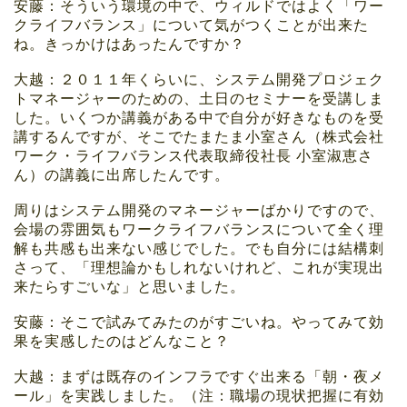
安藤：そういう環境の中で、ウィルドではよく「ワー
クライフバランス」について気がつくことが出来た
ね。きっかけはあったんですか？
大越：２０１１年くらいに、システム開発プロジェク
トマネージャーのための、土日のセミナーを受講しま
した。いくつか講義がある中で自分が好きなものを受
講するんですが、そこでたまたま小室さん（株式会社
ワーク・ライフバランス代表取締役社長 小室淑恵さ
ん）の講義に出席したんです。
周りはシステム開発のマネージャーばかりですので、
会場の雰囲気もワークライフバランスについて全く理
解も共感も出来ない感じでした。でも自分には結構刺
さって、「理想論かもしれないけれど、これが実現出
来たらすごいな」と思いました。
安藤：そこで試みてみたのがすごいね。やってみて効
果を実感したのはどんなこと？
大越：まずは既存のインフラですぐ出来る「朝・夜メ
ール」を実践しました。（注：職場の現状把握に有効