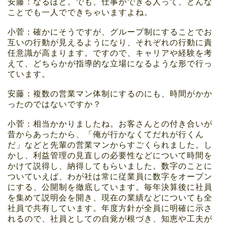
安藤：なるほど。でも、仕事ができる人って、どんな
ことでも一人でできちゃいますよね。
小菅：確かにそうですが、グループ制にすることでお
互いの行動が見えるようになり、それぞれの行動に責
任意識が高まります。ですので、キャリアや経験を考
えて、どちらかが指導的な立場になるような形で行っ
ています。
安藤：複数の営業マン体制にするのにも、時間がかか
ったのではないですか？
小菅：相当かかりましたね。お客さんとの付き合いが
昔からあったから、「俺が行かなくてだれが行くん
だ」などと先輩の営業マンからすごくられました。し
かし、利益管理の見直しの必要性などについて時間を
かけて説得し、納得してもらいました。数字のことに
ついていえば、わが社は常に従業員に数字をオープン
にする、公開制を徹底しています。毎年決算後に社員
を集めて説明会を開き、現在の業績などについても全
社員で共有しています。年度方針が全員に明確に示さ
れるので、社員としての自覚が根づき、知恵や工夫が