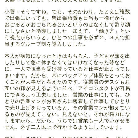
小菅：そうですね。でも、そのかわり、たとえば複数
で出張にいっても、皆出張旅費も日当も一律だから、
おごるとかおごられるとかというのはなくして割り勘
にしなさいと指導しました。加えて、「働き方」とい
う視点からいうと、ひとつの仕事を必ず２、３人で担
当するグループ制を導入しました。
本人が病気になったときはもちろん、子どもが熱を出
したりして急に休まなくてはいけなくなった時など
に、一人で担当を受け持っていると仕事が止まってし
まいます。だから、常にバックアップ体勢をとってお
くことが大事だと考えたのです。従業員のデスクもお
互いの顔が見えるように並べ、アイコンタクトが容易
にできるよう工夫しました。営業の仕事にしても、ひ
とりの営業マンがお客さんに密着して仕事してひとり
で売り上げをもっていると、その営業マンが抱えてい
るものが見えてこない。見えないと、それが権力にな
りますから。だから、うちでは営業も一人でいかせま
せん。必ず二人以上で行かせるようにしています。