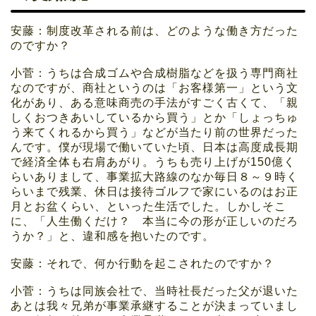
安藤：制度改革される前は、どのような働き方だった
のですか？
小菅：うちは合成ゴムや合成樹脂などを扱う専門商社
なのですが、商社というのは「お客様第一」という文
化があり、ある意味商売の手法がすごく古くて、「親
しくおつきあいしているから買う」とか「しょっちゅ
う来てくれるから買う」などが当たり前の世界だった
んです。僕が現場で働いていた頃、日本は高度成長期
で経済全体も右肩あがり。うちも売り上げが150億く
らいありまして、事業拡大路線のなか毎日８～９時く
らいまで残業、休日は接待ゴルフで家にいるのはお正
月とお盆くらい、といった生活でした。しかしそこ
に、「人生働くだけ？ 本当に今の形が正しいのだろ
うか？」と、違和感を抱いたのです。
安藤：それで、何か行動を起こされたのですか？
小菅：うちは同族会社で、当時社長だった父が退いた
あとは我々兄弟が事業承継することが決まっていまし