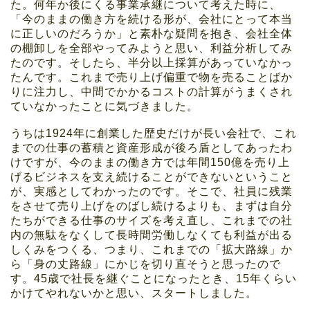
た。何年か後にくる事業承継について考えた時に、
「今のままの働き方を続ける形が、会社にとって本当
に正しいのだろうか」と素朴な疑問を抱き、会社全体
の棚卸しを全部やってみようと思い、利益分析してみ
たのです。そしたら、半分以上採算があっていなかっ
たんです。これまで売り上げ偏重で物を売ることばか
りに注力し、中間でかかるコストの計算がうまくされ
ていなかったことに気づきました。
うちは1924年に創業した歴史だけが長い会社で、これ
までの仕事の蓄積と資産形成が後ろ盾としてあったわ
けですが、今のままの働き方では年間150億を売り上
げるビジネスを支え続けることができないということ
が、実感としてわかったのです。そこで、社員に残業
をさせて売り上げをのばし続けるよりも、まずは自分
たちができる仕事のサイズを考え直し、これまでの社
内の無駄をなくして長時間労働しなくても利益が出る
しくみをつくる、つまり、これまでの「拡大路線」か
ら「身の丈路線」にかじを切り直そうと思ったので
す。45歳で社長を継ぐことになったとき、15年くらい
かけてやれないかと思い、スタートしました。