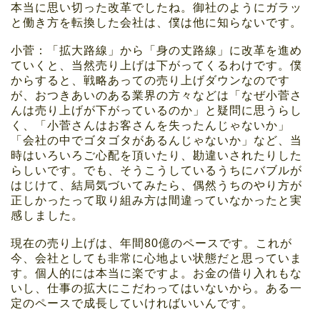
本当に思い切った改革でしたね。御社のようにガラッ
と働き方を転換した会社は、僕は他に知らないです。
小菅：「拡大路線」から「身の丈路線」に改革を進め
ていくと、当然売り上げは下がってくるわけです。僕
からすると、戦略あっての売り上げダウンなのです
が、おつきあいのある業界の方々などは「なぜ小菅さ
んは売り上げが下がっているのか」と疑問に思うらし
く、「小菅さんはお客さんを失ったんじゃないか」
「会社の中でゴタゴタがあるんじゃないか」など、当
時はいろいろご心配を頂いたり、勘違いされたりした
らしいです。でも、そうこうしているうちにバブルが
はじけて、結局気づいてみたら、偶然うちのやり方が
正しかったって取り組み方は間違っていなかったと実
感しました。
現在の売り上げは、年間80億のペースです。これが
今、会社としても非常に心地よい状態だと思っていま
す。個人的には本当に楽ですよ。お金の借り入れもな
いし、仕事の拡大にこだわってはいないから。ある一
定のペースで成長していければいいんです。