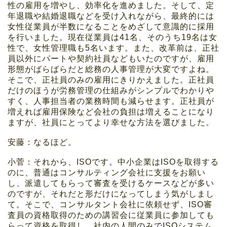
性の雇用を増やし、効率化を進めました。そして、定
年退職や結婚退職などを受け入れながら、最終的には
女性従業員が半数になることをめざして意識的に採用
を行いました。現在従業員は41名、そのうち19名は女
性で、女性管理職も5名います。また、改革前は、正社
員以外にパートや契約社員などもいたのですが、雇用
形態がばらばらだと総務の人事管理が大変ですよね。
そこで、正社員のみの雇用にきりかえました。正社員
だけのほうが労務管理の仕組みがシンプルでわかりや
すく、人事担当者の業務時間も減らせます。正社員が
増えれば雇用保険など会社の負担は増えることになり
ますが、社員にとってより幸せな方法を選びました。
安藤：なるほど。
小菅：それから、ISOです。中小企業はISOを取得する
のに、普通はコンサルティング会社に支援をお願い
し、派遣してもらって審査を受けるケースなどが多い
のですが、それだと形だけになってしまう気がしまし
て。そこで、コンサルタント会社に依頼せず、ISO審
査員の資格取得のための講習会に従業員に参加しても
らって資格を取得し、社内の人間のみでISOシステム