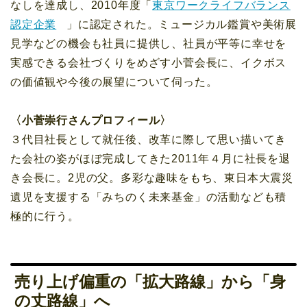
なしを達成し、2010年度「
東京ワークライフバランス
認定企業
」に認定された。ミュージカル鑑賞や美術展
見学などの機会も社員に提供し、社員が平等に幸せを
実感できる会社づくりをめざす小菅会長に、イクボス
の価値観や今後の展望について伺った。
〈小菅崇行さんプロフィール〉
３代目社長として就任後、改革に際して思い描いてき
た会社の姿がほぼ完成してきた2011年４月に社長を退
き会長に。2児の父。多彩な趣味をもち、東日本大震災
遺児を支援する「みちのく未来基金」の活動なども積
極的に行う。
売り上げ偏重の「拡大路線」から「身
の丈路線」へ