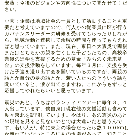
安藤：今後のビジョンや方向性について聞かせてくだ
さい。
小菅：企業は地域社会の一員として活動することも重
要だと考えていますので、何人かの従業員に区が行う
ガバナンスリーダーの研修を受けてもらったりしなが
ら、地域活動と連携して余暇の時間を使ってもらえれ
ばと思っています。また、現在、東日本大震災で両親
またはどちらかの親を亡くした子どもたちの、高校卒
業後の進学を支援するための基金「みちのく未来基
金」の支援活動をしています。毎年３月に、支援を受
けた子達を送り出す会を開いているのですが、両親の
話とか自分の夢の話とか、若い人たちのそういう話を
聞いていると、涙が出てきますね。これからもずっと
応援してやれたらいいと思っています。
震災のあと、うちはボランティアツアーに毎年３、４
人出しています。僕自身は現在他の支援活動も含めて
度々東北を訪問しています。やはり、あの震災のあと
の現場を見ると見ないのとでは大違いだと思うんで
す。若い人が、特に東京の場合だったら数１００kmし
か離れていないところにあの現場があって、知ること