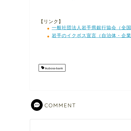
【リンク】
一般社団法人岩手県銀行協会（全
岩手のイクボス宣言（自治体・企
ikuboss-bank
COMMENT