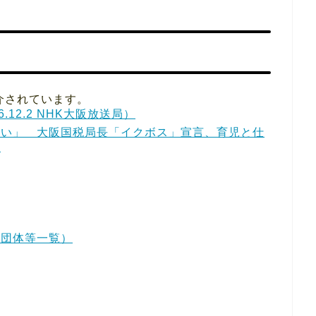
介されています。
12.2 NHK大阪放送局）
たい」 大阪国税局長「イクボス」宣言、育児と仕
）
業団体等一覧）