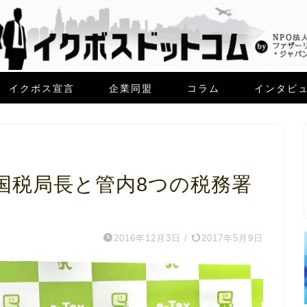
イクボス宣言
企業同盟
コラム
インタビ
国税局長と管内8つの税務署
2016年12月3日
/
2017年5月9日