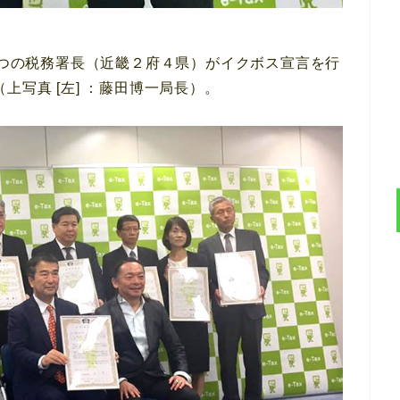
内8つの税務署長（近畿２府４県）がイクボス宣言を行
上写真 [左] ：藤田博一局長）。