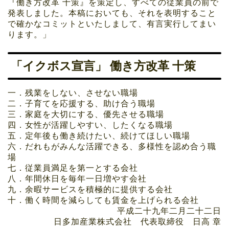
『働き方改革 十策』を策定し、すべての従業員の前で
発表しました。本稿においても、それを表明すること
で確かなコミットといたしまして、有言実行してまい
ります。」
「イクボス宣言」 働き方改革 十策
一．残業をしない、させない職場
二．子育てを応援する、助け合う職場
三．家庭を大切にする、優先させる職場
四．女性が活躍しやすい、したくなる職場
五．定年後も働き続けたい、続けてほしい職場
六．だれもがみんな活躍できる、多様性を認め合う職
場
七．従業員満足を第一とする会社
八．年間休日を毎年一日増やす会社
九．余暇サービスを積極的に提供する会社
十．働く時間を減らしても賃金を上げられる会社
平成二十九年二月二十二日
日多加産業株式会社 代表取締役 日高 章