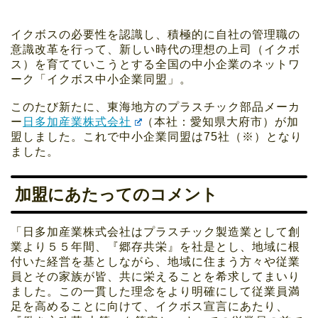
イクボスの必要性を認識し、積極的に自社の管理職の
意識改革を行って、新しい時代の理想の上司（イクボ
ス）を育てていこうとする全国の中小企業のネットワ
ーク「イクボス中小企業同盟」。
このたび新たに、東海地方のプラスチック部品メーカ
ー
日多加産業株式会社
（本社：愛知県大府市）が加
盟しました。これで中小企業同盟は75社（※）となり
ました。
加盟にあたってのコメント
「日多加産業株式会社はプラスチック製造業として創
業より５５年間、『郷存共栄』を社是とし、地域に根
付いた経営を基としながら、地域に住まう方々や従業
員とその家族が皆、共に栄えることを希求してまいり
ました。この一貫した理念をより明確にして従業員満
足を高めることに向けて、イクボス宣言にあたり、