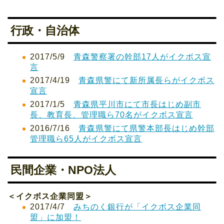
行政・自治体
2017/5/9
青森警察署の幹部17人がイクボス宣
言
2017/4/19
青森県警にて新所属長らがイクボス
宣言
2017/1/5
青森県平川市にて市長はじめ副市
長、教育長、管理職ら70名がイクボス宣言
2016/7/16
青森県警にて県警本部長はじめ幹部
管理職ら65人がイクボス宣言
民間企業・NPO法人
＜イクボス企業同
盟＞
2017/4/7
みちのく銀行が「イクボス企業同
盟」に加盟！