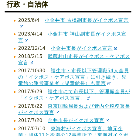
行政・自治体
2025/6/4
小金井市 古橋副市長がイクボス宣言
2023/4/14
小金井市 神山副市長がイクボス宣
言
2022/12/14
小金井市長がイクボス宣言
2018/2/15
武蔵村山市長がイクボス・ケアボス
宣言
2017/10/30
福生市・市長以下管理職54人全員
の「イクボス・ケアボス宣言」に引き続き、児
童館の運営事業者（児童館長）も宣言
2017/9/29
福生市にて市長以下、管理職全員が
「イクボス・ケアボス宣言」
2017/8/22
東京国税局長および管内全税務署長
がイクボス宣言
2017/7/20
金井市長がイクボス宣言
2017/07/10
東海村がイクボス宣言。地元企
業・団体11と役場の12事業所で「東海村イクボ