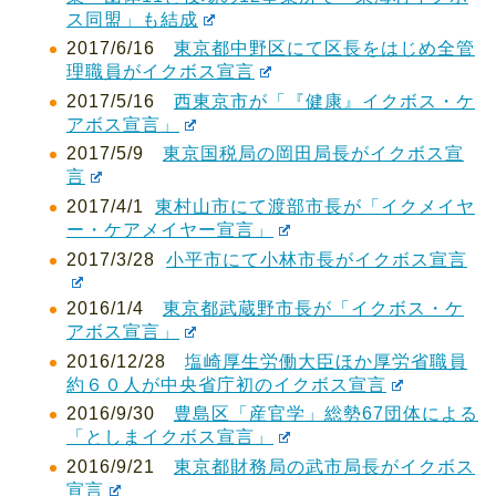
ス同盟」も結成
2017/6/16
東京都中野区にて区長をはじめ全管
理職員がイクボス宣言
2017/5/16
西東京市が「『健康』イクボス・ケ
アボス宣言」
2017/5/9
東京国税局の岡田局長がイクボス宣
言
2017/4/1
東村山市にて渡部市長が「イクメイヤ
ー・ケアメイヤー宣言」
2017/3/28
小平市にて小林市長がイクボス宣言
2016/1/4
東京都武蔵野市長が「イクボス・ケ
アボス宣言」
2016/12/28
塩崎厚生労働大臣ほか厚労省職員
約６０人が中央省庁初のイクボス宣言
2016/9/30
豊島区「産官学」総勢67団体による
「としまイクボス宣言」
2016/9/21
東京都財務局の武市局長がイクボス
宣言