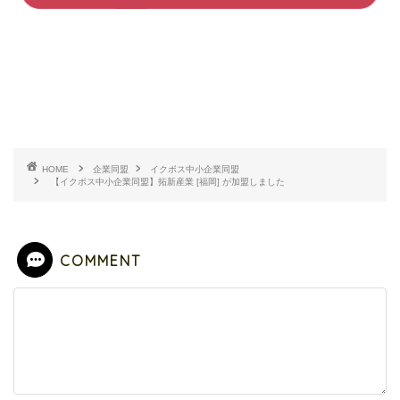
HOME
企業同盟
イクボス中小企業同盟
【イクボス中小企業同盟】拓新産業 [福岡] が加盟しました
COMMENT