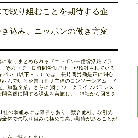
体で取り組むことを期待する企
巻き込み、ニッポンの働き方変
春に取りまとめられる『ニッポン一億総活躍プラ
し、その中で「長時間労働是正」が検討されている
ジャパン（以下ＦＪ）では、長時間労働是正に関心
り組んでいる企業（ＦＪ主催のコンソーシアム「イ
盟」加盟企業。さらに(株）ワークライフバランス
間労働に関する調査を実施し、109社から回答を
社1社の取組みには限界があり、競合他社、取引先
会全体での取り組みに極めて高い期待があることが
ージをご覧ください。