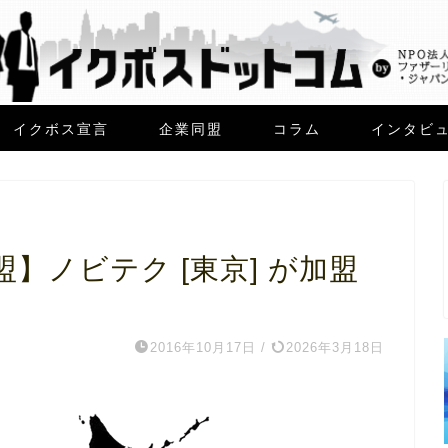
イクボス宣言
企業同盟
コラム
インタビ
】ノビテク [東京] が加盟
2016年10月17日
/
2026年3月18日