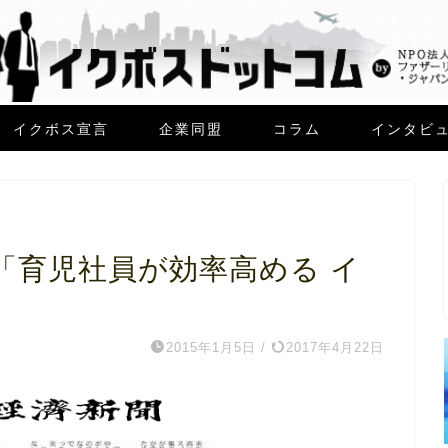
イクボス宣言
企業同盟
コラム
インタビ
「育児社員が効率高める イ
2015年1月5日
/
2017年4月22日