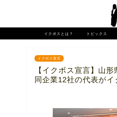
イクボスとは？
トピックス
イクボス宣言
【イクボス宣言】山形
同企業12社の代表が