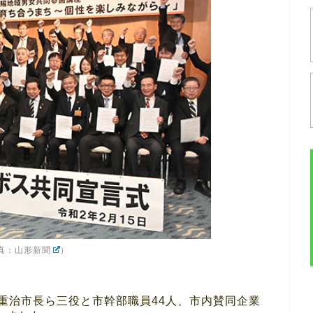
真：
山形新聞
）
谷重治市長ら三役と市幹部職員44人、市内賛同企業