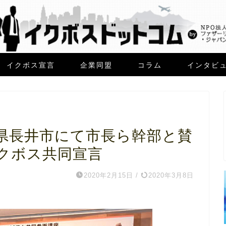
イクボス宣言
企業同盟
コラム
インタビ
県長井市にて市長ら幹部と賛
イクボス共同宣言
2020年2月15日
/
2020年3月8日