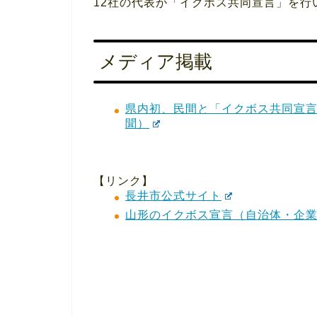
12社の代表が「イクボス共同宣言」を行
メディア掲載
県内初、民間と「イクボス共同宣言」 
聞）
【リンク】
長井市公式サイト
山形のイクボス宣言（自治体・企