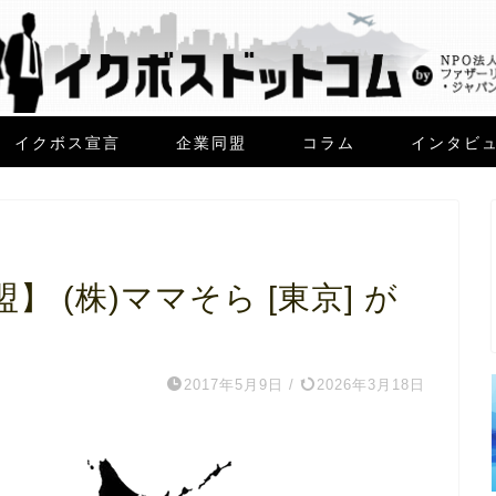
イクボス宣言
企業同盟
コラム
インタビ
 (株)ママそら [東京] が
2017年5月9日
/
2026年3月18日