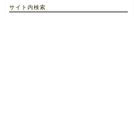
サイト内検索
HOME
企業同盟
イクボス企業同盟
【イクボス企業同盟】キャタピラージャパン(同)が加盟しました
2014–2026 【公式】イクボスドットコム