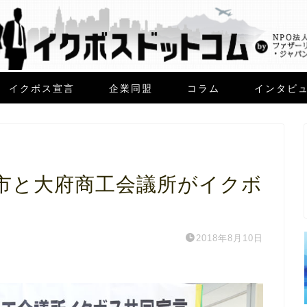
イクボス宣言
企業同盟
コラム
インタビ
市と大府商工会議所がイクボ
2018年8月10日