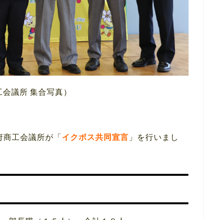
工会議所 集合写真）
府商工会議所が「
イクボス共同宣言
」を行いまし