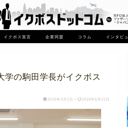
イクボス宣言
企業同盟
コラム
インタビ
大学の駒田学長がイクボス
2016年3月1日
/
2018年6月21日