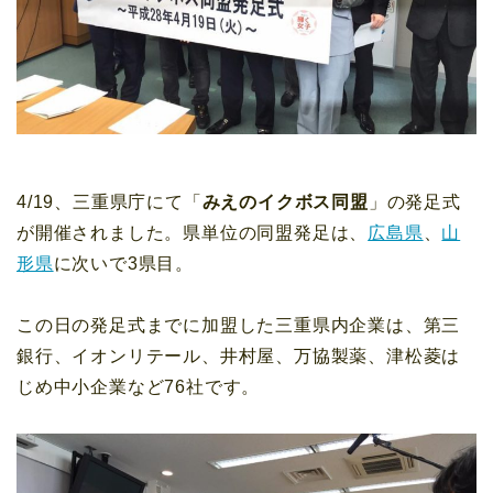
4/19、三重県庁にて「
みえのイクボス同盟
」の発足式
が開催されました。県単位の同盟発足は、
広島県
、
山
形県
に次いで3県目。
この日の発足式までに加盟した三重県内企業は、第三
銀行、イオンリテール、井村屋、万協製薬、津松菱は
じめ中小企業など76社です。