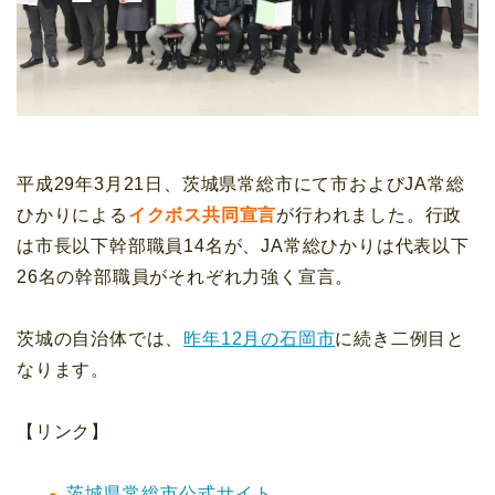
平成29年3月21日、茨城県常総市にて市およびJA常総
ひかりによる
イクボス共同宣言
が行われました。行政
は市長以下幹部職員14名が、JA常総ひかりは代表以下
26名の幹部職員がそれぞれ力強く宣言。
茨城の自治体では、
昨年12月の石岡市
に続き二例目と
なります。
【リンク】
茨城県常総市公式サイト