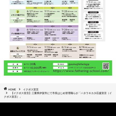
HOME
イクボス宣言
【イクボス宣言】三重県伊賀市にて市長はじめ管理職らが「ハタラキカタ応援宣言（イ
クボス宣言）」