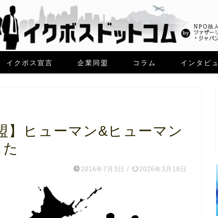
イクボス宣言
企業同盟
コラム
インタビ
盟】ヒューマン&ヒューマン
した
2016年7月3日
/
2026年3月18日