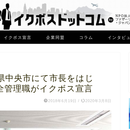
イクボス宣言
企業同盟
コラム
インタビ
県中央市にて市長をはじ
全管理職がイクボス宣言
2018年6月19日
/
2020年3月8日