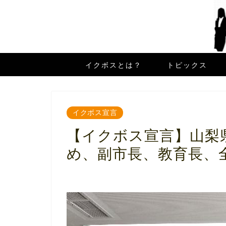
イクボスとは？
トピックス
イクボス宣言
【イクボス宣言】山梨
め、副市長、教育長、