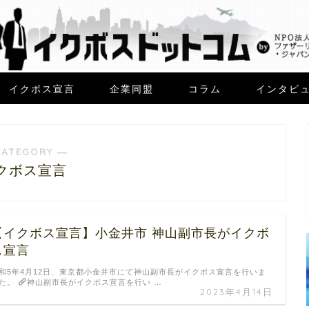
イクボス宣言
企業同盟
コラム
インタビ
CATEGORY ―
クボス宣言
【イクボス宣言】小金井市 神山副市長がイクボ
ス宣言
和5年4月12日、東京都小金井市にて神山副市長がイクボス宣言を行いま
た。
神山副市長がイクボス宣言を行い …
2023年4月14日