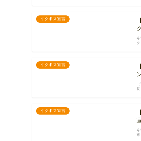
イクボス宣言
令
ク
イクボス宣言
（
長
イクボス宣言
令
市