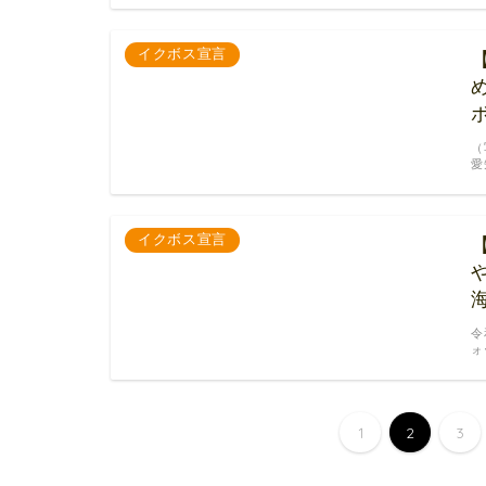
イクボス宣言
（
愛
イクボス宣言
令
ォ
1
2
3