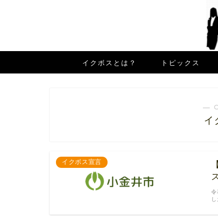
イクボスとは？
トピックス
― 
イ
イクボス宣言
令
し