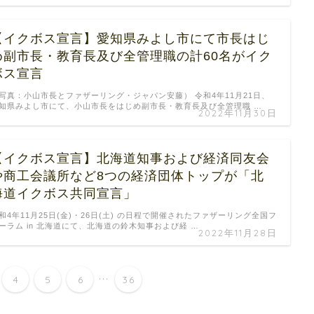
【イクボス宣言】愛知県みよし市にて市長はじ
め副市長・教育長及び全管理職の計60名がイク
ボス宣言
写真：小山市長とファザーリング・ジャパン安藤） 令和4年11月21日、
知県みよし市にて、小山市長をはじめ副市長・教育長及び全管理職 …
2022年11月30日
【イクボス宣言】北海道知事および経済同友会
や商工会議所など8つの経済団体トップが「北
海道イクボス共同宣言」
和4年11月25日(金)・26日(土) の日程で開催されたファザーリング全国フ
ーラム in 北海道にて、北海道の鈴木知事および経 …
2022年11月28日
...
4
5
6
36