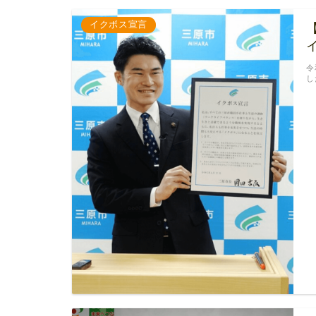
イクボス宣言
令
し