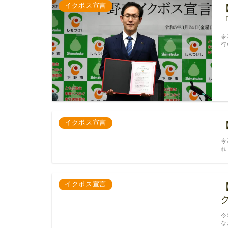
イクボス宣言
令
行
イクボス宣言
令
れ
イクボス宣言
令
な