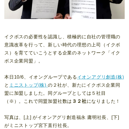
イクボスの必要性を認識し、積極的に自社の管理職の
意識改革を行って、新しい時代の理想の上司（イクボ
ス）を育てていこうとする企業のネットワーク「イク
ボス企業同盟」。
本日10/6、イオングループである
イオンアグリ創造(株)
と
ミニストップ(株)
の２社が、新たにイクボス企業同
盟に加盟しました。同グループとしては５社目
（※）。これで同盟加盟社数は
３２社
になりました！
写真は、[上] がイオンアグリ創造福永 庸明社長、[下]
がミニストップ宮下直行社長。