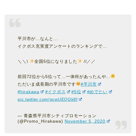
平川市が…なんと…
イクボス充実度アンケートのランキングで…
＼＼\
全国5位になりました
//／／
前回72位から5位って…一体何があったんや…
ただいま成長期の平川市です
#平川市
#hirakawa
#イクボス
#5位
#めでたい
pic.twitter.com/gcwUEQGk8f
— 青森県平川市シティプロモーション
(@Promo_Hirakawa)
November 5, 2020