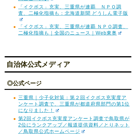
「イクボス」充実、三重県が連覇 ＮＰＯ調
査、二極化指摘も：北海道新聞 どうしん電子版
「イクボス」充実、三重県が連覇 ＮＰＯ調査、
二極化指摘も｜全国のニュース｜Web東奥
自治体公式メディア
◎公式ページ
三重県｜少子化対策：第２回イクボス充実度ア
ンケート調査で、三重県が都道府県部門の第1位
になりました！
第2回イクボス充実度アンケート調査で鳥取県が
2位にランクアップ／報道提供資料／とりネット
／鳥取県公式ホームページ