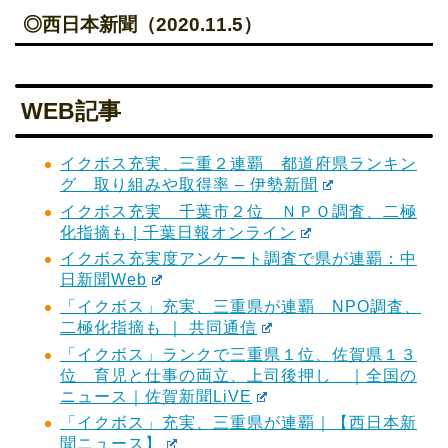
◎西日本新聞（2020.11.5）
WEB記事
イクボス充実、三重２連覇 都道府県ランキン
グ 取り組みや取得率 – 伊勢新聞
イクボス充実 千葉市２位 ＮＰＯ調査、二極
化指摘も | 千葉日報オンライン
イクボス充実度アンケート調査で県が連覇：中
日新聞Web
「イクボス」充実、三重県が連覇 NPO調査、
二極化指摘も ｜ 共同通信
「イクボス」ランクで三重県１位、佐賀県１３
位 育児と仕事の両立、上司後押し ｜全国の
ニュース｜佐賀新聞LiVE
「イクボス」充実、三重県が連覇｜【西日本新
聞ニュース】