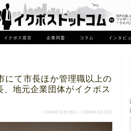
イクボス宣言
企業同盟
コラム
インタビ
市にて市長ほか管理職以上の
長、地元企業団体がイクボス
2024年12月28日
/
2025年1月22日