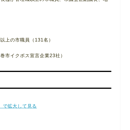
。
以上の市職員（131名）
巻市イクボス宣言企業23社）
F】で拡大して見る