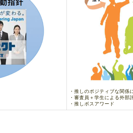
・推しのポジティブな関係
・
審査員＋
学生
による外部
・
推しボスアワード